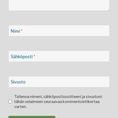
Nimi
*
Sähköposti
*
Sivusto
Tallenna nimeni, sähköpostiosoitteeni ja sivustoni
tähän selaimeen seuraavaa kommentointikertaa
varten.