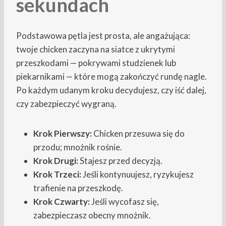
sekundach
Podstawowa pętla jest prosta, ale angażująca:
twoje chicken zaczyna na siatce z ukrytymi
przeszkodami — pokrywami studzienek lub
piekarnikami — które mogą zakończyć rundę nagle.
Po każdym udanym kroku decydujesz, czy iść dalej,
czy zabezpieczyć wygraną.
Krok Pierwszy:
Chicken przesuwa się do
przodu; mnożnik rośnie.
Krok Drugi:
Stajesz przed decyzją.
Krok Trzeci:
Jeśli kontynuujesz, ryzykujesz
trafienie na przeszkodę.
Krok Czwarty:
Jeśli wycofasz się,
zabezpieczasz obecny mnożnik.