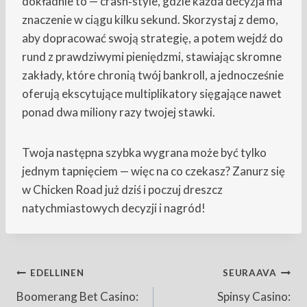
dokładnie to — crash‑style, gdzie każda decyzja ma
znaczenie w ciągu kilku sekund. Skorzystaj z demo,
aby dopracować swoją strategię, a potem wejdź do
rund z prawdziwymi pieniędzmi, stawiając skromne
zakłady, które chronią twój bankroll, a jednocześnie
oferują ekscytujące multiplikatory sięgające nawet
ponad dwa miliony razy twojej stawki.
Twoja następna szybka wygrana może być tylko
jednym tapnięciem — więc na co czekasz? Zanurz się
w Chicken Road już dziś i poczuj dreszcz
natychmiastowych decyzji i nagród!
Artikkelien
EDELLINEN
SEURAAVA
Boomerang Bet Casino:
Spinsy Casino: