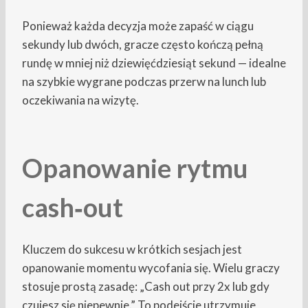
Ponieważ każda decyzja może zapaść w ciągu
sekundy lub dwóch, gracze często kończą pełną
rundę w mniej niż dziewięćdziesiąt sekund — idealne
na szybkie wygrane podczas przerw na lunch lub
oczekiwania na wizytę.
Opanowanie rytmu
cash‑out
Kluczem do sukcesu w krótkich sesjach jest
opanowanie momentu wycofania się. Wielu graczy
stosuje prostą zasadę: „Cash out przy 2x lub gdy
czujesz się niepewnie.” To podejście utrzymuje