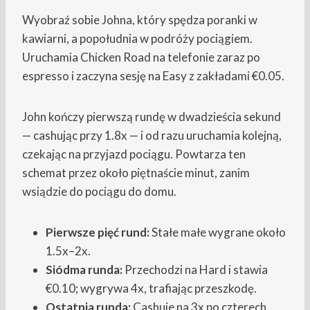
Wyobraź sobie Johna, który spędza poranki w
kawiarni, a popołudnia w podróży pociągiem.
Uruchamia Chicken Road na telefonie zaraz po
espresso i zaczyna sesję na Easy z zakładami €0.05.
John kończy pierwszą rundę w dwadzieścia sekund
— cashując przy 1.8x — i od razu uruchamia kolejną,
czekając na przyjazd pociągu. Powtarza ten
schemat przez około piętnaście minut, zanim
wsiądzie do pociągu do domu.
Pierwsze pięć rund:
Stałe małe wygrane około
1.5x–2x.
Siódma runda:
Przechodzi na Hard i stawia
€0.10; wygrywa 4x, trafiając przeszkodę.
Ostatnia runda:
Cashuje na 3x po czterech