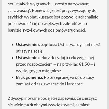
serii małych wygranych — często nazywanym
„chciwością”. Ponieważ jesteś przyzwyczajony do
szybkich wypłat, kuszące jest pozwolić adrenalinie
poprowadzić cię do większych zakładów lub
bardziej ryzykownych poziomów trudności.
Ustawienie stop-loss:
Ustal twardy limit na €1
straty na sesję.
Ustawienie celu:
Zdecyduj o celu wygranej
przed rozpoczęciem — na przykład €1.50 — i
wyjdź, gdy go osiągniesz.
Brak gonienia:
Po przegranej wróć do Easy
zamiast od razu wracać do Hardcore.
Zdyscyplinowane podejście zapewnia, że cieszysz
się wieloma drobnymi zwycięstwami, zamiast