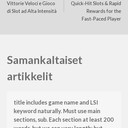
selaus
Vittorie Veloci e Gioco
Quick‑Hit Slots & Rapid
di Slot ad Alta Intensità
Rewards for the
Fast‑Paced Player
Samankaltaiset
artikkelit
title includes game name and LSI
keyword naturally. Must use main
sections, sub. Each section at least 200
words, but we can vary length; but