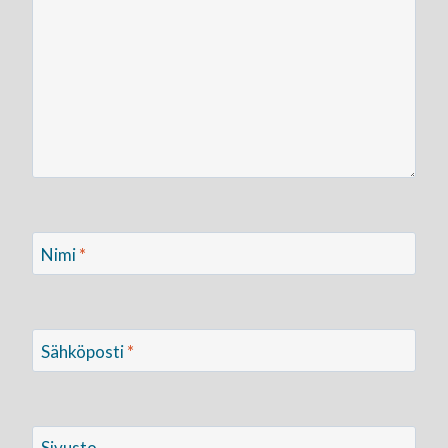
Nimi
*
Sähköposti
*
Sivusto