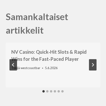
Samankaltaiset
artikkelit
NV Casino: Quick‑Hit Slots & Rapid
Wins for the Fast‑Paced Player
Tekijä
westcoastbar
5.6.2026