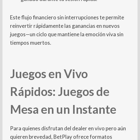
Este flujo financiero sin interrupciones te permite
reinvertir rápidamente las ganancias en nuevos
juegos—un ciclo que mantiene la emoción viva sin
tiempos muertos.
Juegos en Vivo
Rápidos: Juegos de
Mesa en un Instante
Para quienes disfrutan del dealer en vivo pero aún
quieren brevedad, BetPlay ofrece formatos