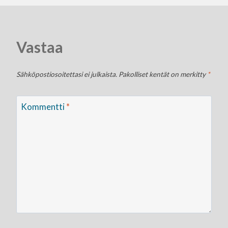
Vastaa
Sähköpostiosoitettasi ei julkaista.
Pakolliset kentät on merkitty
*
Kommentti
*