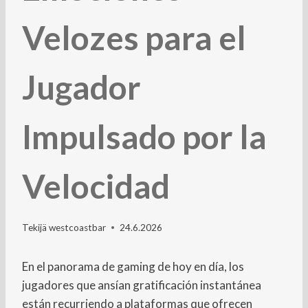
Velozes para el
Jugador
Impulsado por la
Velocidad
Tekijä
westcoastbar
24.6.2026
En el panorama de gaming de hoy en día, los
jugadores que ansían gratificación instantánea
están recurriendo a plataformas que ofrecen