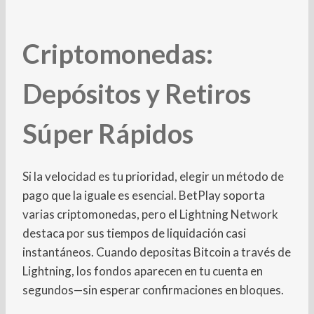
Criptomonedas:
Depósitos y Retiros
Súper Rápidos
Si la velocidad es tu prioridad, elegir un método de
pago que la iguale es esencial. BetPlay soporta
varias criptomonedas, pero el Lightning Network
destaca por sus tiempos de liquidación casi
instantáneos. Cuando depositas Bitcoin a través de
Lightning, los fondos aparecen en tu cuenta en
segundos—sin esperar confirmaciones en bloques.