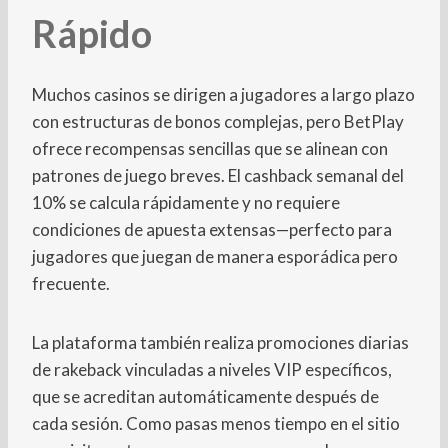
Rápido
Muchos casinos se dirigen a jugadores a largo plazo
con estructuras de bonos complejas, pero BetPlay
ofrece recompensas sencillas que se alinean con
patrones de juego breves. El cashback semanal del
10% se calcula rápidamente y no requiere
condiciones de apuesta extensas—perfecto para
jugadores que juegan de manera esporádica pero
frecuente.
La plataforma también realiza promociones diarias
de rakeback vinculadas a niveles VIP específicos,
que se acreditan automáticamente después de
cada sesión. Como pasas menos tiempo en el sitio