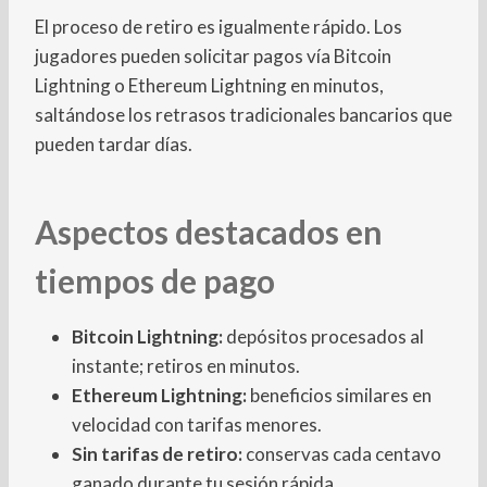
El proceso de retiro es igualmente rápido. Los
jugadores pueden solicitar pagos vía Bitcoin
Lightning o Ethereum Lightning en minutos,
saltándose los retrasos tradicionales bancarios que
pueden tardar días.
Aspectos destacados en
tiempos de pago
Bitcoin Lightning:
depósitos procesados al
instante; retiros en minutos.
Ethereum Lightning:
beneficios similares en
velocidad con tarifas menores.
Sin tarifas de retiro:
conservas cada centavo
ganado durante tu sesión rápida.