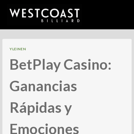
Siirry
sisältöön
YLEINEN
BetPlay Casino:
Ganancias
Rápidas y
Emociones