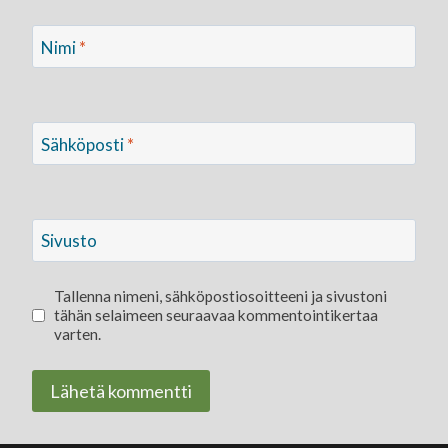
Nimi
*
Sähköposti
*
Sivusto
Tallenna nimeni, sähköpostiosoitteeni ja sivustoni
tähän selaimeen seuraavaa kommentointikertaa
varten.