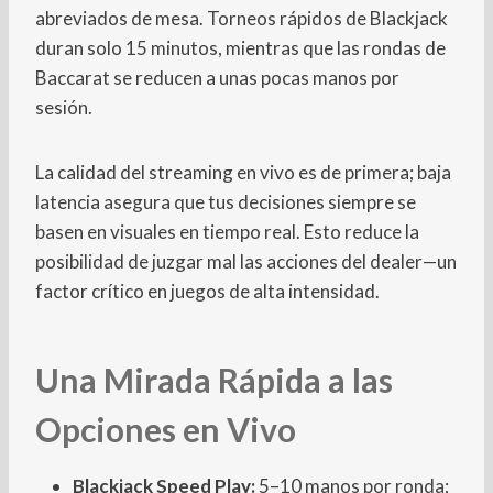
abreviados de mesa. Torneos rápidos de Blackjack
duran solo 15 minutos, mientras que las rondas de
Baccarat se reducen a unas pocas manos por
sesión.
La calidad del streaming en vivo es de primera; baja
latencia asegura que tus decisiones siempre se
basen en visuales en tiempo real. Esto reduce la
posibilidad de juzgar mal las acciones del dealer—un
factor crítico en juegos de alta intensidad.
Una Mirada Rápida a las
Opciones en Vivo
Blackjack Speed Play:
5–10 manos por ronda;