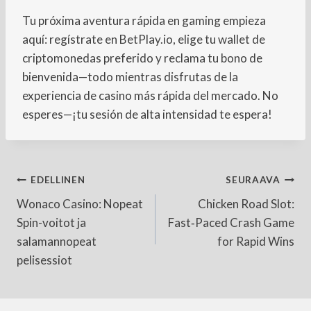
Tu próxima aventura rápida en gaming empieza
aquí: regístrate en BetPlay.io, elige tu wallet de
criptomonedas preferido y reclama tu bono de
bienvenida—todo mientras disfrutas de la
experiencia de casino más rápida del mercado. No
esperes—¡tu sesión de alta intensidad te espera!
Artikkelien
EDELLINEN
SEURAAVA
Wonaco Casino: Nopeat
Chicken Road Slot:
selaus
Spin-voitot ja
Fast‑Paced Crash Game
salamannopeat
for Rapid Wins
pelisessiot