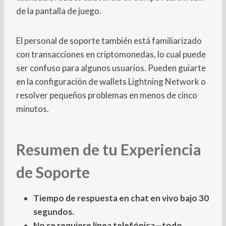
de la pantalla de juego.
El personal de soporte también está familiarizado
con transacciones en criptomonedas, lo cual puede
ser confuso para algunos usuarios. Pueden guiarte
en la configuración de wallets Lightning Network o
resolver pequeños problemas en menos de cinco
minutos.
Resumen de tu Experiencia
de Soporte
Tiempo de respuesta en chat en vivo bajo 30
segundos.
No se requiere línea telefónica—todo