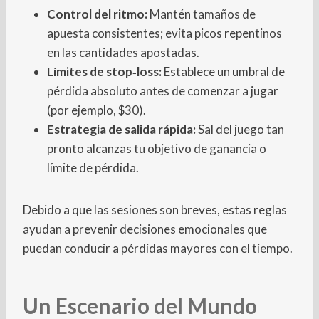
Control del ritmo:
Mantén tamaños de
apuesta consistentes; evita picos repentinos
en las cantidades apostadas.
Límites de stop‑loss:
Establece un umbral de
pérdida absoluto antes de comenzar a jugar
(por ejemplo, $30).
Estrategia de salida rápida:
Sal del juego tan
pronto alcanzas tu objetivo de ganancia o
límite de pérdida.
Debido a que las sesiones son breves, estas reglas
ayudan a prevenir decisiones emocionales que
puedan conducir a pérdidas mayores con el tiempo.
Un Escenario del Mundo