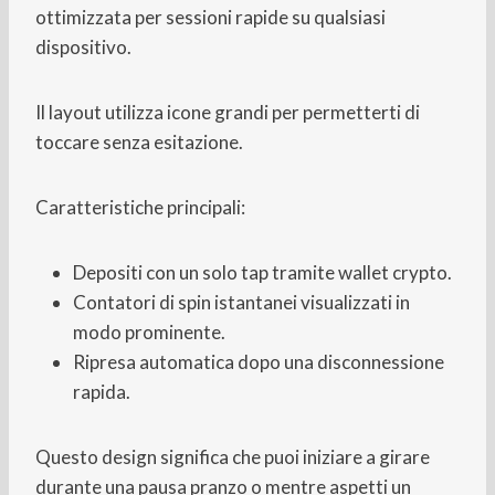
ottimizzata per sessioni rapide su qualsiasi
dispositivo.
Il layout utilizza icone grandi per permetterti di
toccare senza esitazione.
Caratteristiche principali:
Depositi con un solo tap tramite wallet crypto.
Contatori di spin istantanei visualizzati in
modo prominente.
Ripresa automatica dopo una disconnessione
rapida.
Questo design significa che puoi iniziare a girare
durante una pausa pranzo o mentre aspetti un