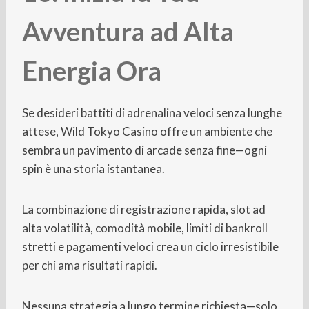
Avventura ad Alta
Energia Ora
Se desideri battiti di adrenalina veloci senza lunghe
attese, Wild Tokyo Casino offre un ambiente che
sembra un pavimento di arcade senza fine—ogni
spin è una storia istantanea.
La combinazione di registrazione rapida, slot ad
alta volatilità, comodità mobile, limiti di bankroll
stretti e pagamenti veloci crea un ciclo irresistibile
per chi ama risultati rapidi.
Nessuna strategia a lungo termine richiesta—solo