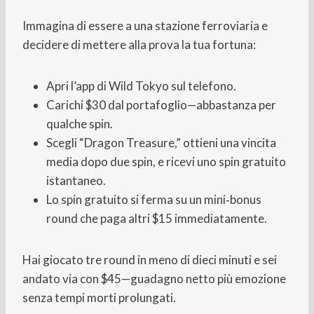
Immagina di essere a una stazione ferroviaria e
decidere di mettere alla prova la tua fortuna:
Apri l’app di Wild Tokyo sul telefono.
Carichi $30 dal portafoglio—abbastanza per
qualche spin.
Scegli “Dragon Treasure,” ottieni una vincita
media dopo due spin, e ricevi uno spin gratuito
istantaneo.
Lo spin gratuito si ferma su un mini‑bonus
round che paga altri $15 immediatamente.
Hai giocato tre round in meno di dieci minuti e sei
andato via con $45—guadagno netto più emozione
senza tempi morti prolungati.