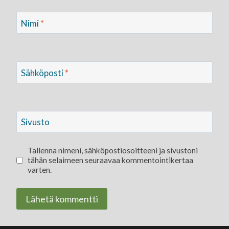
Nimi
*
Sähköposti
*
Sivusto
Tallenna nimeni, sähköpostiosoitteeni ja sivustoni
tähän selaimeen seuraavaa kommentointikertaa
varten.