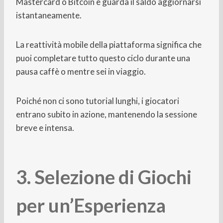
Mastercard o Bitcoin e guarda il saldo aggiornarsi
istantaneamente.
La reattività mobile della piattaforma significa che
puoi completare tutto questo ciclo durante una
pausa caffè o mentre sei in viaggio.
Poiché non ci sono tutorial lunghi, i giocatori
entrano subito in azione, mantenendo la sessione
breve e intensa.
3. Selezione di Giochi
per un’Esperienza