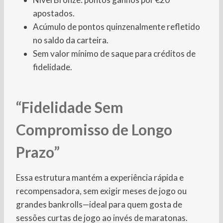
apostados.
Acúmulo de pontos quinzenalmente refletido
no saldo da carteira.
Sem valor mínimo de saque para créditos de
fidelidade.
“Fidelidade Sem
Compromisso de Longo
Prazo”
Essa estrutura mantém a experiência rápida e
recompensadora, sem exigir meses de jogo ou
grandes bankrolls—ideal para quem gosta de
sessões curtas de jogo ao invés de maratonas.