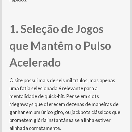
1. Seleção de Jogos
que Mantêm o Pulso
Acelerado
O site possui mais de seis mil títulos, mas apenas
uma fatia selecionada é relevante para a
mentalidade de quick-hit. Pense em slots
Megaways que oferecem dezenas de maneiras de
ganhar em um único giro, ou jackpots clássicos que
prometem glória instantânea se a linha estiver
alinhada corretamente.