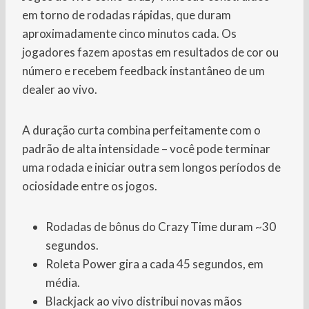
em torno de rodadas rápidas, que duram
aproximadamente cinco minutos cada. Os
jogadores fazem apostas em resultados de cor ou
número e recebem feedback instantâneo de um
dealer ao vivo.
A duração curta combina perfeitamente com o
padrão de alta intensidade – você pode terminar
uma rodada e iniciar outra sem longos períodos de
ociosidade entre os jogos.
Rodadas de bônus do Crazy Time duram ~30
segundos.
Roleta Power gira a cada 45 segundos, em
média.
Blackjack ao vivo distribui novas mãos