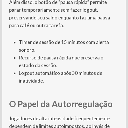
Além disso, o botão de “pausa rápida” permite
parar temporariamente sem fazer logout,
preservando seu saldo enquanto faz uma pausa
para café ou outra tarefa.
Timer de sessão de 15 minutos com alerta
sonoro.
Recurso de pausa rápida que preserva o
estado da sessão.
Logout automático após 30 minutos de
inatividade.
O Papel da Autorregulação
Jogadores de alta intensidade frequentemente
dependem de limites autoimpostos, ao invés de