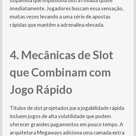
dopamina que impulsiona outra rodada quase
imediatamente. Jogadores buscam essa sensação,
muitas vezes levando a uma série de apostas
rápidas que mantêm a adrenalina elevada.
4. Mecânicas de Slot
que Combinam com
Jogo Rápido
Títulos de slot projetados para jogabilidade rápida
incluem jogos de alta volatilidade que podem
oferecer grandes pagamentos em pouco tempo. A
arquitetura Megaways adiciona uma camada extra