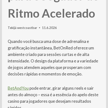
Ritmo Acelerado
Tekijä
westcoastbar
11.6.2026
Quando você busca uma dose de adrenalina e
gratificação instantânea, BetOnRed oferece um
ambiente criado para sessões curtas e de alta
intensidade. O design da plataforma e a variedade
de jogos atendem aqueles que prosperam com
decisões rápidas e momentos de emoção.
BetAndYou
pode entrar, girar alguns reels e sair
antes do almoço – essa é a essência do apelo deste
casino para jogadores que desejam resultados
rápidos.