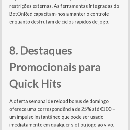
restrições externas. As ferramentas integradas do
BetOnRed capacitam-nos a manter o controle
enquanto desfrutam de ciclos rápidos de jogo.
8. Destaques
Promocionais para
Quick Hits
A oferta semanal de reload bonus de domingo
oferece uma correspondência de 25% até €100 –
um impulso instantâneo que pode ser usado
imediatamente em qualquer slot ou jogo ao vivo,