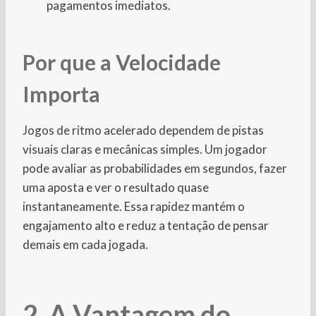
pagamentos imediatos.
Por que a Velocidade
Importa
Jogos de ritmo acelerado dependem de pistas
visuais claras e mecânicas simples. Um jogador
pode avaliar as probabilidades em segundos, fazer
uma aposta e ver o resultado quase
instantaneamente. Essa rapidez mantém o
engajamento alto e reduz a tentação de pensar
demais em cada jogada.
2. A Vantagem do