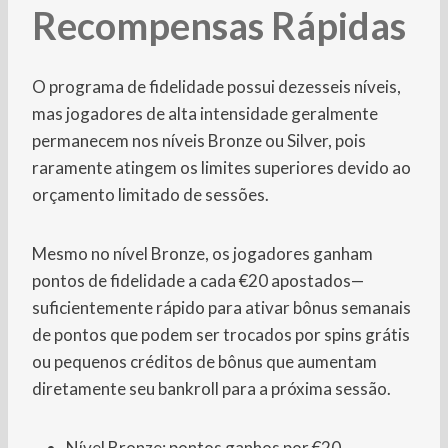
Recompensas Rápidas
O programa de fidelidade possui dezesseis níveis,
mas jogadores de alta intensidade geralmente
permanecem nos níveis Bronze ou Silver, pois
raramente atingem os limites superiores devido ao
orçamento limitado de sessões.
Mesmo no nível Bronze, os jogadores ganham
pontos de fidelidade a cada €20 apostados—
suficientemente rápido para ativar bônus semanais
de pontos que podem ser trocados por spins grátis
ou pequenos créditos de bônus que aumentam
diretamente seu bankroll para a próxima sessão.
Nível Bronze: pontos ganhos por €20