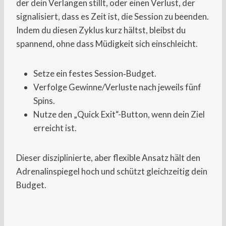
der dein Verlangen stillt, oder einen Verlust, der
signalisiert, dass es Zeit ist, die Session zu beenden.
Indem du diesen Zyklus kurz hältst, bleibst du
spannend, ohne dass Müdigkeit sich einschleicht.
Setze ein festes Session‑Budget.
Verfolge Gewinne/Verluste nach jeweils fünf
Spins.
Nutze den „Quick Exit“-Button, wenn dein Ziel
erreicht ist.
Dieser disziplinierte, aber flexible Ansatz hält den
Adrenalinspiegel hoch und schützt gleichzeitig dein
Budget.