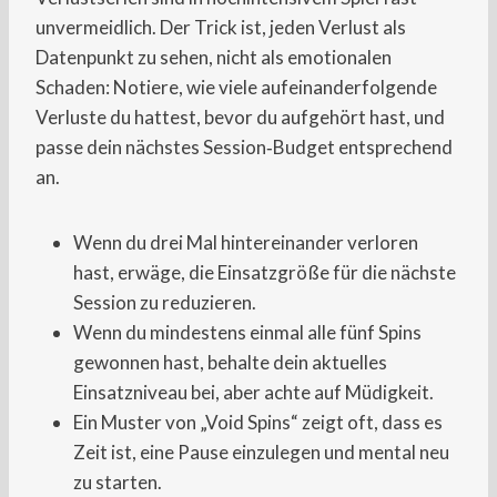
unvermeidlich. Der Trick ist, jeden Verlust als
Datenpunkt zu sehen, nicht als emotionalen
Schaden: Notiere, wie viele aufeinanderfolgende
Verluste du hattest, bevor du aufgehört hast, und
passe dein nächstes Session‑Budget entsprechend
an.
Wenn du drei Mal hintereinander verloren
hast, erwäge, die Einsatzgröße für die nächste
Session zu reduzieren.
Wenn du mindestens einmal alle fünf Spins
gewonnen hast, behalte dein aktuelles
Einsatzniveau bei, aber achte auf Müdigkeit.
Ein Muster von „Void Spins“ zeigt oft, dass es
Zeit ist, eine Pause einzulegen und mental neu
zu starten.