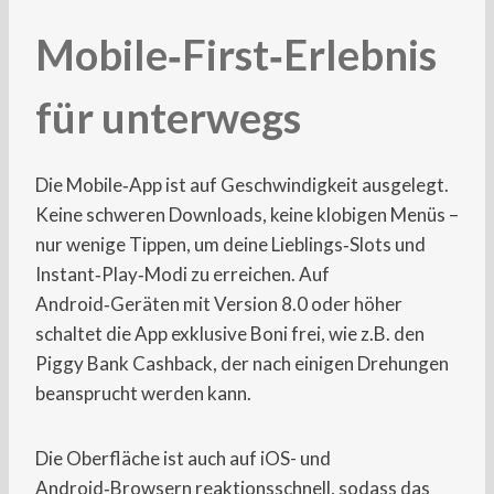
Mobile‑First‑Erlebnis
für unterwegs
Die Mobile‑App ist auf Geschwindigkeit ausgelegt.
Keine schweren Downloads, keine klobigen Menüs –
nur wenige Tippen, um deine Lieblings‑Slots und
Instant‑Play‑Modi zu erreichen. Auf
Android‑Geräten mit Version 8.0 oder höher
schaltet die App exklusive Boni frei, wie z.B. den
Piggy Bank Cashback, der nach einigen Drehungen
beansprucht werden kann.
Die Oberfläche ist auch auf iOS- und
Android‑Browsern reaktionsschnell, sodass das