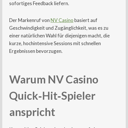
sofortiges Feedback liefern.
Der Markenruf von
NV Casino
basiert auf
Geschwindigkeit und Zugänglichkeit, was es zu
einer natürlichen Wahl für diejenigen macht, die
kurze, hochintensive Sessions mit schnellen
Ergebnissen bevorzugen.
Warum NV Casino
Quick‑Hit‑Spieler
anspricht