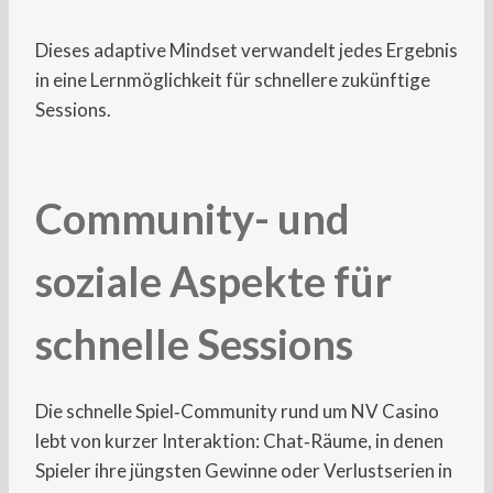
Dieses adaptive Mindset verwandelt jedes Ergebnis
in eine Lernmöglichkeit für schnellere zukünftige
Sessions.
Community- und
soziale Aspekte für
schnelle Sessions
Die schnelle Spiel‑Community rund um NV Casino
lebt von kurzer Interaktion: Chat‑Räume, in denen
Spieler ihre jüngsten Gewinne oder Verlustserien in